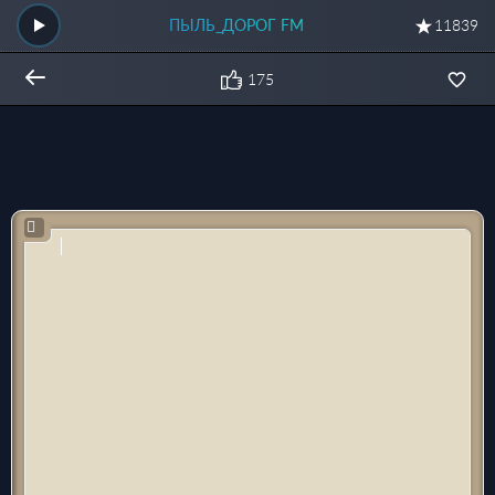
ПЫЛЬ_ДОРОГ FM
11839
175
Общий