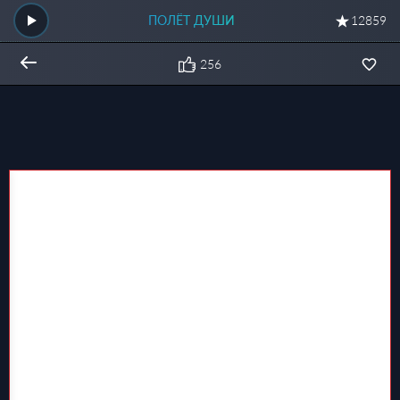
ПОЛЁТ ДУШИ
12859
256
Общий