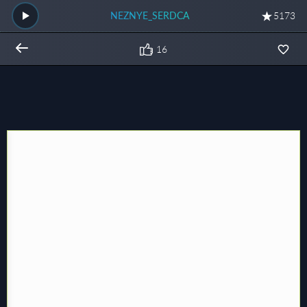
NEZNYE_SERDCA
5173
16
Общий