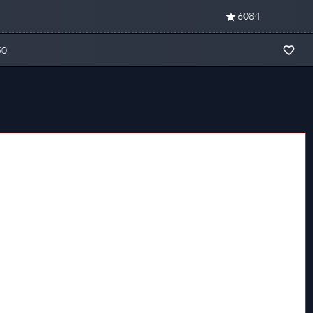
6084
50