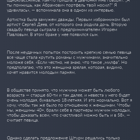
ты помнишь, как Абрамович портфель твой носил?“ Я
удивилась», — вспоминала она в одном из интервью.
Артистка была замужем дважды. Первым избранником был
артист Сергей Деев, от которого она родила дочь. Вторую
свадьбу певица сыграла с предпринимателем Игорем
Павловым. В этом браке у нее появился сын.
После неудачных попыток построить крепкую семью певица
все чаще стала крутить романы с мужчинами, значительно
моложе себя. «Если честно, не знаю, что такое „милфа“. Но
предполагаю, что это женщина зрелая, которая, видимо,
хочет нравится молодым парням.
В обществе принято, что мужчина может быть любого
возраста — старше 60-ти и так далее, и невеста у него будет
очень молодая, буквально 18-летняя. И это нормально. Вот я
хочу, чтобы так же было по отношению к женщинам. Чтобы
мы, женщины 40+, брали себе в партнеры мужчин молодых,
чтобы доказать всем, что счастливой можно быть и в 58», —
считает певица.
Однако сделать предложение Штурм решались только