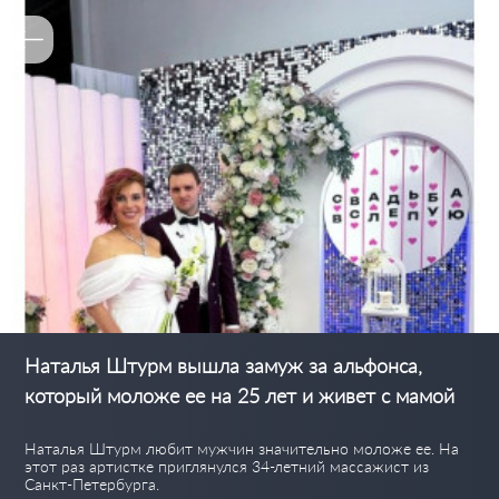
Наталья Штурм вышла замуж за альфонса,
который моложе ее на 25 лет и живет с мамой
Наталья Штурм любит мужчин значительно моложе ее. На
этот раз артистке приглянулся 34-летний массажист из
Санкт-Петербурга.