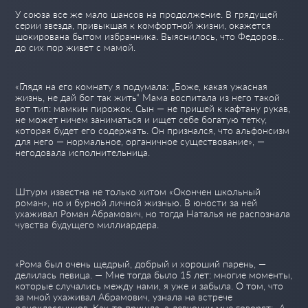
У союза все же мало шансов на продолжение. В грядущей
серии звезда, привыкшая к комфортной жизни, окажется
шокирована бытом избранника. Выяснилось, что Федоров…
до сих пор живет с мамой.
«Глядя на его комнату я подумала: „Боже, какая ужасная
жизнь, не дай бог так жить“ Мама воспитала из него такой
вот тип: мамкин пирожок. Сын — не пришей к кафтану рукав,
не может ничем заниматься и ищет себе богатую тетку,
которая будет его содержать. Он признался, что альфонсизм
для него — нормальное, органичное существование», —
негодовала исполнительница.
Штурм известна не только хитом «Окончен школьный
роман», но и бурной личной жизнью. В юности за ней
ухаживал Роман Абрамович, но тогда Наталья не распознала
чувства будущего миллиардера.
«Рома был очень щедрый, добрый и хороший парень, —
делилась певица. — Мне тогда было 15 лет: многие моменты,
которые случались между нами, я уже и забыла. О том, что
за мной ухаживал Абрамович, узнала на встрече
одноклассников. Как-то пришла, а девчонки мне говорят: „А